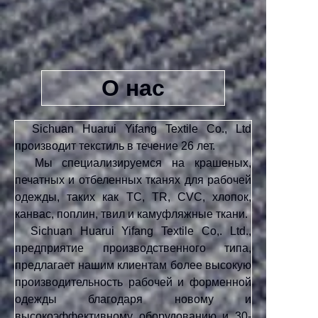
О нас
Sichuan Huarui Yifang Textile Co., Ltd
производит текстиль в течение 26 лет.
Мы специализируемся на крашеных,
печатных и отбеленных тканях для рабочей
одежды, таких как TC, TR, CVC, хлопок,
канвас, поплин, твил и камуфляжные ткани.
Sichuan Huarui Yifang Textile Co,. Ltd.,
предприятие производственного типа,
предлагает нашим клиентам более высокую
производительность рабочей и форменной
одежды благодаря новому и
высокоэффективному оборудованию и 30-