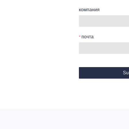
компания
почта
Su