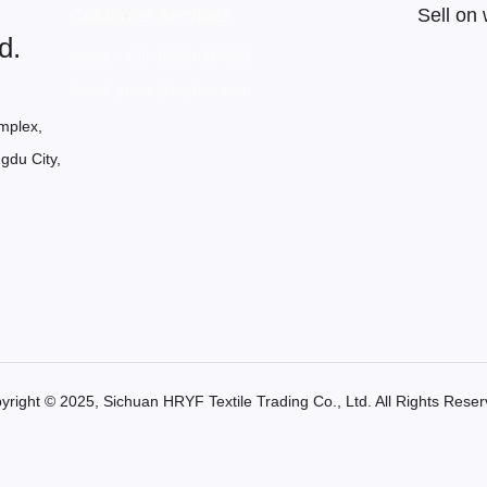
Customer services
Sell on
d.
Mobile: +86 13684007563
Email: grace@hryftex.com
mplex,
gdu City,
yright ©️ 2025, Sichuan HRYF Textile Trading Co., Ltd. All Rights Reser