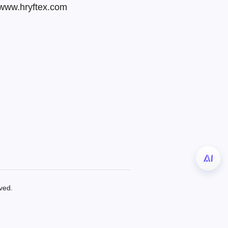
 www.hryftex.com
ved.