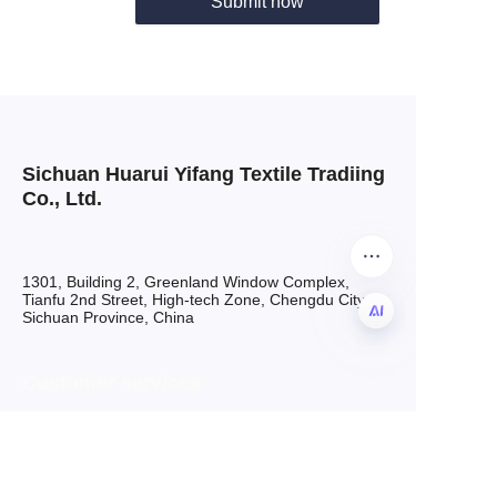
Submit now
Sichuan Huarui Yifang Textile Tradiing
Co., Ltd.
1301, Building 2, Greenland Window Complex,
Tianfu 2nd Street, High-tech Zone, Chengdu City,
Sichuan Province, China
RU
Customer services
Mobile: +86 13684007563
Email: grace@hryftex.com