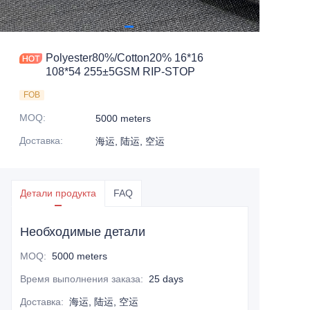
Polyester80%/Cotton20% 16*16
108*54 255±5GSM RIP-STOP
FOB
MOQ
:
5000 meters
Доставка
:
海运, 陆运, 空运
Детали продукта
FAQ
Необходимые детали
MOQ
:
5000 meters
Время выполнения заказа
:
25 days
Доставка
:
海运, 陆运, 空运