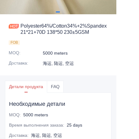
Polyester64%/Cotton34%+2%Spandex
21*21+70D 138*50 230±5GSM
FOB
MOQ
:
5000 meters
Доставка
:
海运, 陆运, 空运
Детали продукта
FAQ
Необходимые детали
MOQ
:
5000 meters
Время выполнения заказа
:
25 days
Доставка
:
海运, 陆运, 空运