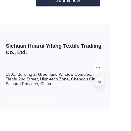
Submit now
Sichuan Huarui Yifang Textile Tradiing
Co., Ltd.
1301, Building 2, Greenland Window Complex,
Tianfu 2nd Street, High-tech Zone, Chengdu City,
Sichuan Province, China
RU
Customer services
Mobile: +86 13684007563
Email: grace@hryftex.com