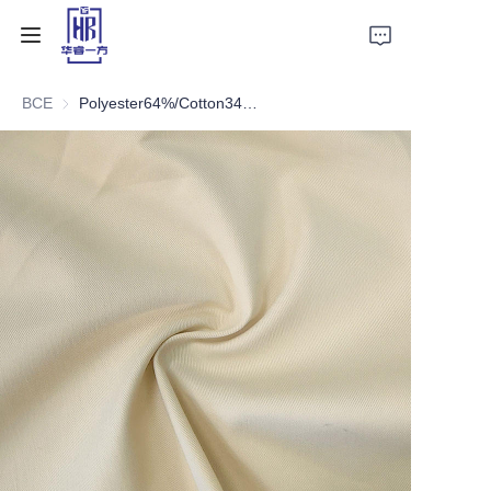
ВСЕ
Polyester64%/Cotton34%+2%Spandex 21*21+70D 138*50 230±5GSM
Главная
Продукт
О нас
Новости
Контакты