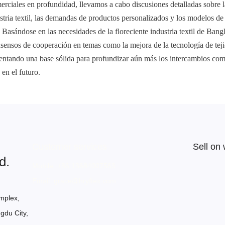
rciales en profundidad, llevamos a cabo discusiones detalladas sobre la
stria textil, las demandas de productos personalizados y los modelos de 
 Basándose en las necesidades de la floreciente industria textil de Bang
sensos de cooperación en temas como la mejora de la tecnología de tejid
sentando una base sólida para profundizar aún más los intercambios comer
en el futuro.
Customer services
Sell on
d.
Mobile: +86 13684007563
Email: grace@hryftex.com
mplex,
gdu City,