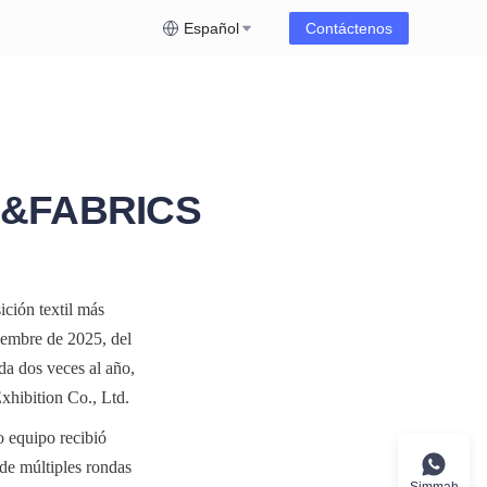
Español
Contáctenos
N&FABRICS
ción textil más 
iembre de 2025, del 
a dos veces al año, 
hibition Co., Ltd.
 equipo recibió 
e múltiples rondas 
Simmah