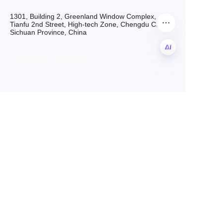
1301, Building 2, Greenland Window Complex,
Tianfu 2nd Street, High-tech Zone, Chengdu City,
Sichuan Province, China
Customer services
CN
Mobile: +86 13684007563
Email: grace@hryftex.com
Sell on www.hryftex.com
Sell on www.hryftex.com