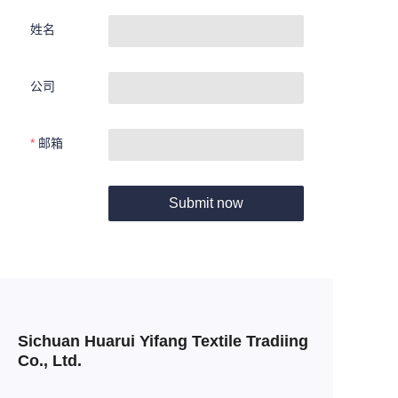
姓名
公司
邮箱
Submit now
Sichuan Huarui Yifang Textile Tradiing
Co., Ltd.