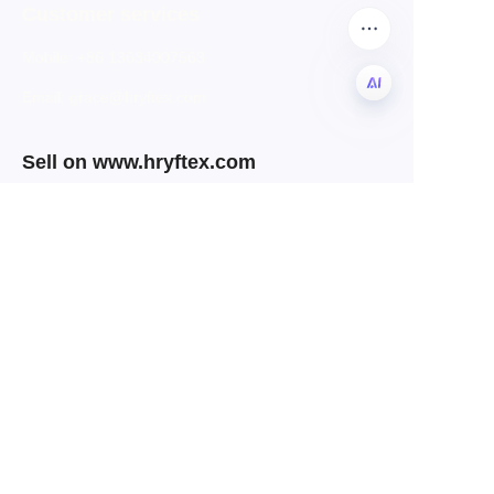
Customer services
Mobile: +86 13684007563
Email: grace@hryftex.com
CN
Sell on www.hryftex.com
Sell on www.hryftex.com
Copyright ©️ 2025, Sichuan HRYF Textile Trading
Co., Ltd. All Rights Reserved.